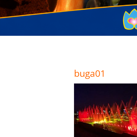
buga01