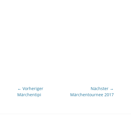
Beitragsnavigation
← Vorheriger
Nächster →
Vorheriger
Nächster
Märchentipi
Märchentournee 2017
Beitrag:
Beitrag: