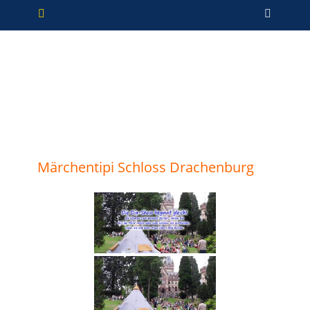
Primäres Menü
Zum
Such
Inhalt
springen
Märchentipi Schloss Drachenburg