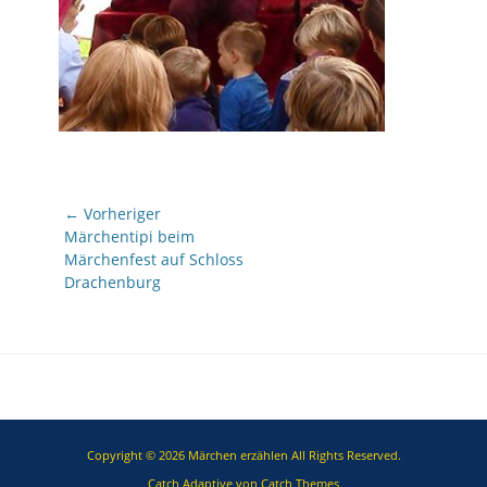
Beitragsnavigation
← Vorheriger
Vorheriger
Märchentipi beim
Beitrag:
Märchenfest auf Schloss
Drachenburg
Copyright © 2026
Märchen erzählen
All Rights Reserved.
Catch Adaptive von
Catch Themes