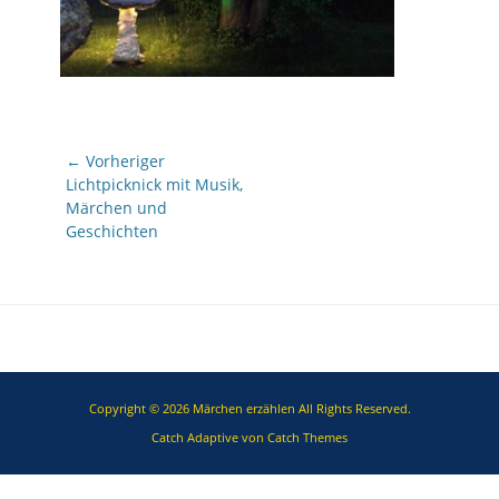
Beitragsnavigation
← Vorheriger
Vorheriger
Lichtpicknick mit Musik,
Beitrag:
Märchen und
Geschichten
Copyright © 2026
Märchen erzählen
All Rights Reserved.
Catch Adaptive von
Catch Themes