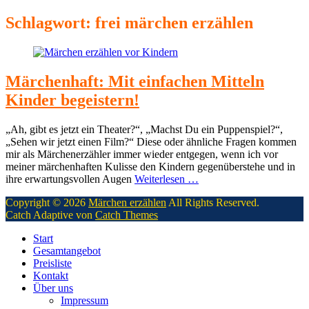
Schlagwort:
frei märchen erzählen
Märchenhaft: Mit einfachen Mitteln
Kinder begeistern!
„Ah, gibt es jetzt ein Theater?“, „Machst Du ein Puppenspiel?“,
„Sehen wir jetzt einen Film?“ Diese oder ähnliche Fragen kommen
mir als Märchenerzähler immer wieder entgegen, wenn ich vor
meiner märchenhaften Kulisse den Kindern gegenüberstehe und in
ihre erwartungsvollen Augen
Weiterlesen …
Copyright © 2026
Märchen erzählen
All Rights Reserved.
Catch Adaptive von
Catch Themes
Nach
Start
oben
Gesamtangebot
scrollen
Preisliste
Kontakt
Über uns
Impressum