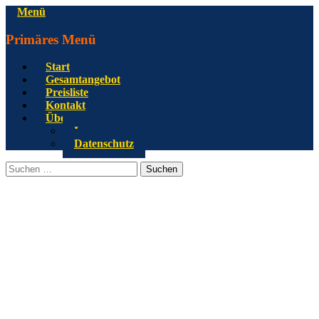
Zum
Menü
Inhalt
springen
Primäres Menü
Start
Gesamtangebot
Preisliste
Kontakt
Über uns
Impressum
Datenschutz
Suchen
Suchen
nach: