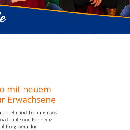
o mit neuem
ür Erwachsene
munzeln und Träumen aus
ria Fröhle und Karlheinz
zähl-Programm für