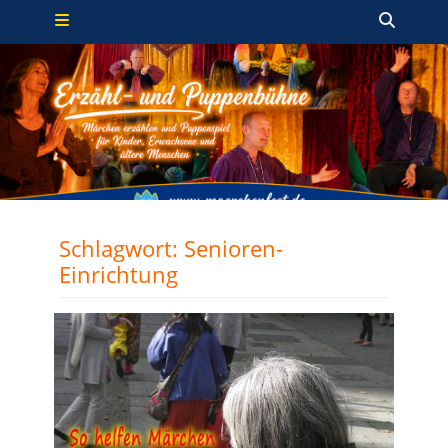
Primäres Menü
Zum
Such
Inhalt
springen
Schlagwort:
Senioren-
Einrichtung