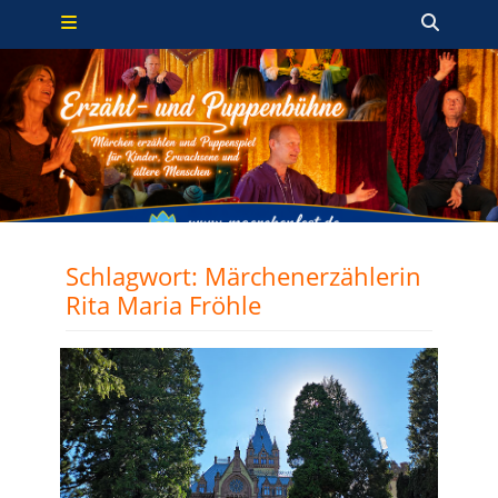
Primäres Menü
Zum
Such
Inhalt
springen
Schlagwort:
Märchenerzählerin
Rita Maria Fröhle