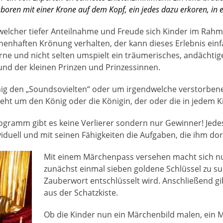
boren mit einer Krone auf dem Kopf, ein jedes dazu erkoren, in 
 welcher tiefer Anteilnahme und Freude sich Kinder im Rah
henhaften Krönung verhalten, der kann dieses Erlebnis einf
rne und nicht selten umspielt ein träumerisches, andächtige
nd der kleinen Prinzen und Prinzessinnen.
nig den „Soundsovielten“ oder um irgendwelche verstorben
geht um den König oder die Königin, der oder die in jedem Ki
amm gibt es keine Verlierer sondern nur Gewinner! Jedes 
viduell und mit seinen Fähigkeiten die Aufgaben, die ihm dor
Mit einem Märchenpass versehen macht sich nu
zunächst einmal sieben goldene Schlüssel zu s
Zauberwort entschlüsselt wird. Anschließend g
aus der Schatzkiste.
Ob die Kinder nun ein Märchenbild malen, ein 