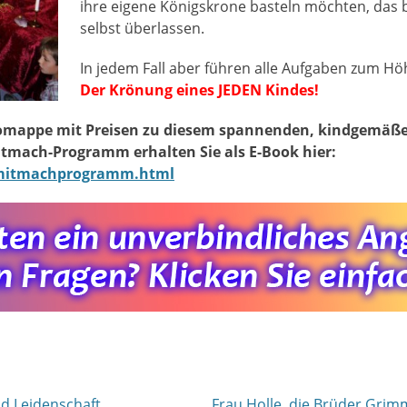
ihre eigene Königskrone basteln möchten, das 
selbst überlassen.
In jedem Fall aber führen alle Aufgaben zum H
Der Krönung eines JEDEN Kindes!
nfomappe mit Preisen zu diesem spannenden, kindgemäß
mach-Programm erhalten Sie als E-Book hier:
/mitmachprogramm.html
ion
Nächster
nd Leidenschaft
Frau Holle, die Brüder Grim