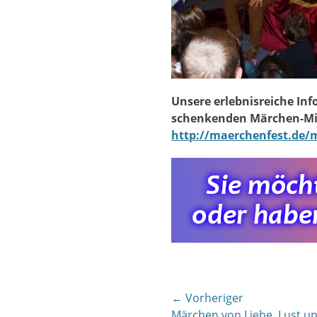
Unsere erlebnisreiche I
schenkenden Märchen-Mit
http://maerchenfest.de
Beitragsnavigat
← Vorheriger
Vorheriger
Märchen von Liebe, Lust u