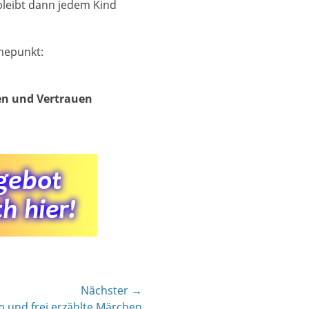
bleibt dann jedem Kind
öhepunkt:
en und Vertrauen
Nächster →
m und frei erzählte Märchen