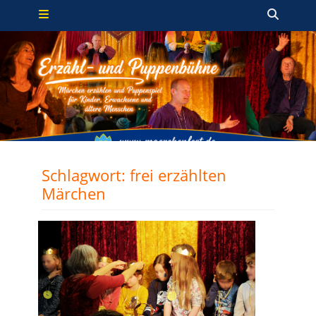
Primäres Menü
Zum
Such
Inhalt
springen
Schlagwort:
frei erzählten
Märchen