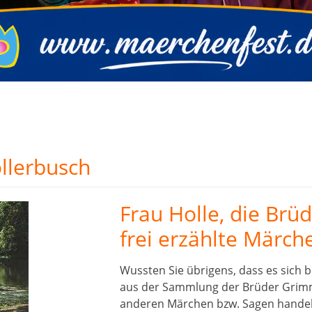
llerbusch
Frau Holle, die Br
frei erzählte Märch
Wussten Sie übrigens, dass es sich 
aus der Sammlung der Brüder Grimm
anderen Märchen bzw. Sagen handelt