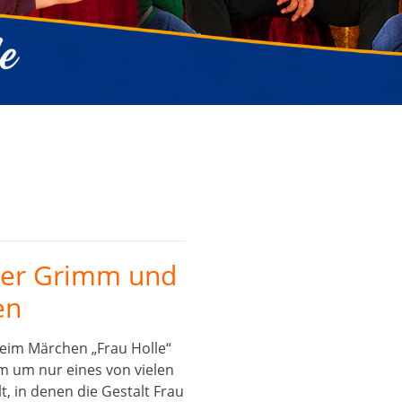
üder Grimm und
en
beim Märchen „Frau Holle“
 um nur eines von vielen
, in denen die Gestalt Frau