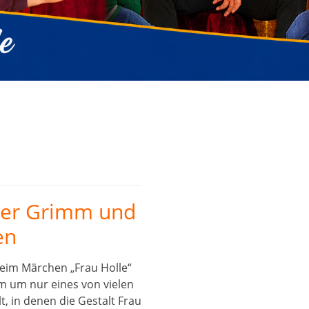
üder Grimm und
en
beim Märchen „Frau Holle“
 um nur eines von vielen
, in denen die Gestalt Frau