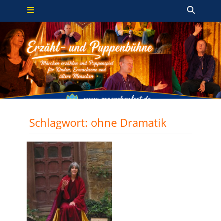
Primäres Menü
Zum
Such
Inhalt
springen
Schlagwort:
ohne Dramatik