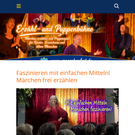
Primäres Menü
Zum
Such
Inhalt
springen
Faszinieren mit einfachen Mitteln!
Märchen frei erzählen