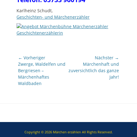
Karlheinz Schudt,
Geschichten- und Märchenerzähler
Beitragsnavigation
← Vorheriger
Nächster →
Vorheriger
Nächster
Zwerge, Waldelfen und
Märchenhaft und
Beitrag:
Beitrag:
Bergriesen –
zuversichtlich das ganze
Märchenhaftes
Jahr!
Waldbaden
Copyright © 2026
Märchen erzählen
All Rights Reserved.