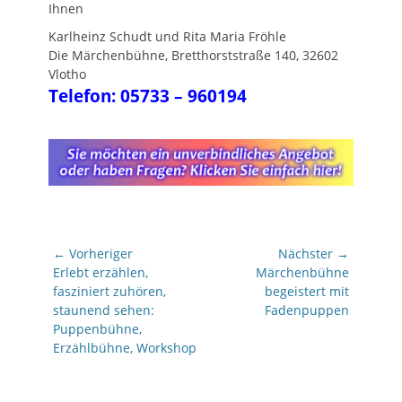
Ihnen
Karlheinz Schudt und Rita Maria Fröhle
Die Märchenbühne, Bretthorststraße 140, 32602
Vlotho
Telefon: 05733 – 960194
—
Beitragsnavigation
← Vorheriger
Nächster →
Vorheriger
Nächster
Erlebt erzählen,
Märchenbühne
Beitrag:
Beitrag:
fasziniert zuhören,
begeistert mit
staunend sehen:
Fadenpuppen
Puppenbühne,
Erzählbühne, Workshop