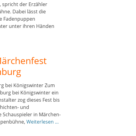
 spricht der Erzähler
hne. Dabei lässt die
die Fadenpuppen
hter unter ihren Händen
Märchenfest
nburg
rg bei Königswinter Zum
burg bei Königswinter ein
stalter zog dieses Fest bis
hichten- und
 Schauspieler in Märchen-
ppenbühne,
Weiterlesen …