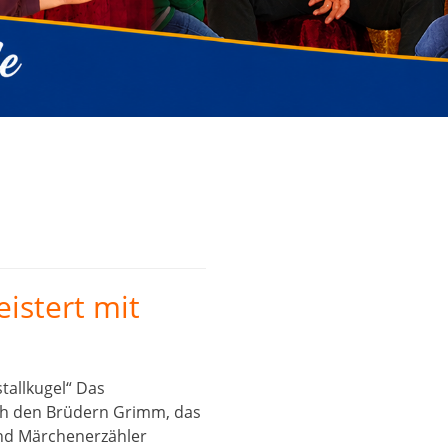
istert mit
tallkugel“ Das
ach den Brüdern Grimm, das
und Märchenerzähler