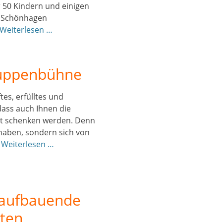
r 50 Kindern und einigen
e Schönhagen
Weiterlesen …
Puppenbühne
es, erfülltes und
dass auch Ihnen die
ut schenken werden. Denn
 haben, sondern sich von
“
Weiterlesen …
 aufbauende
hten